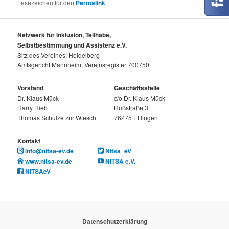
Lesezeichen für den
Permalink
.
Netzwerk für Inklusion, Teilhabe,
Selbstbestimmung und Assistenz e.V.
Sitz des Vereines: Heidelberg
Amtsgericht Mannheim, Vereinsregister 700750
Vorstand
Geschäftsstelle
Dr. Klaus Mück
c/o Dr. Klaus Mück
Harry Hieb
Hußstraße 3
Thomas Schulze zur Wiesch
76275 Ettlingen
Kontakt
info@nitsa-ev.de
Nitsa_eV
www.nitsa-ev.de
NITSA e.V.
NITSAeV
Datenschutzerklärung