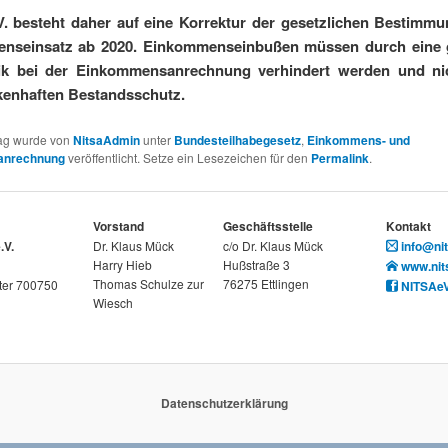
V. besteht daher auf eine Korrektur der gesetzlichen Bestimm
nseinsatz ab 2020. Einkommenseinbußen müssen durch eine 
ik bei der Einkommensanrechnung verhindert werden und ni
kenhaften Bestandsschutz.
rag wurde von
NitsaAdmin
unter
Bundesteilhabegesetz
,
Einkommens- und
anrechnung
veröffentlicht. Setze ein Lesezeichen für den
Permalink
.
Vorstand
Geschäftsstelle
Kontakt
.V.
Dr. Klaus Mück
c/o Dr. Klaus Mück
info@nit
Harry Hieb
Hußstraße 3
www.nit
Thomas Schulze zur
76275 Ettlingen
ter 700750
NITSAe
Wiesch
Datenschutzerklärung