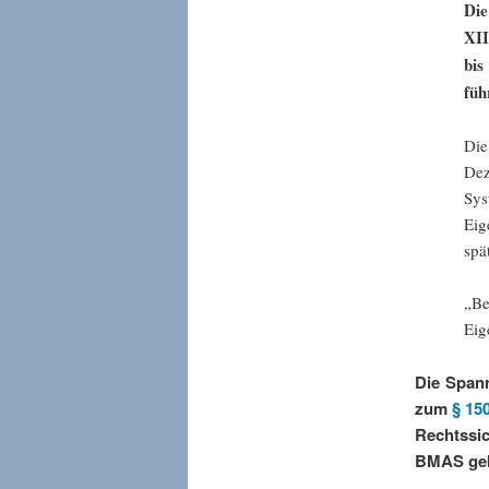
Die
XII
bis
füh
Die
Dez
Sy
Eig
spä
„Be
Eig
Die Spann
zum
§ 15
Rechtssic
BMAS geb