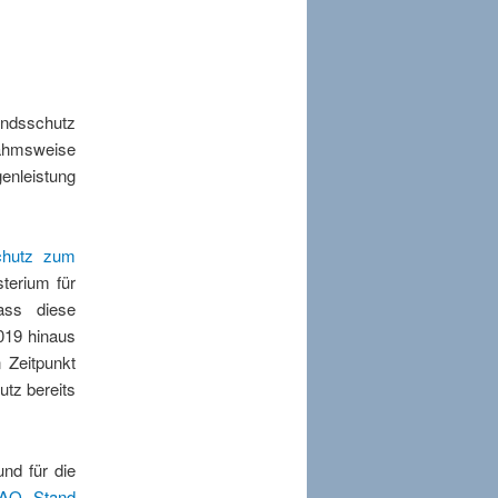
andsschutz
nahmsweise
nleistung
chutz zum
sterium für
ass diese
019 hinaus
 Zeitpunkt
utz bereits
nd für die
AQ, Stand