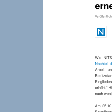
ern
Veröffentlic
Wie NITS
Nachteil d
Arbeit u
Besitzsta
Eingliede
erhöht.“ H
nach weni
Am 25.10.
Betroffen