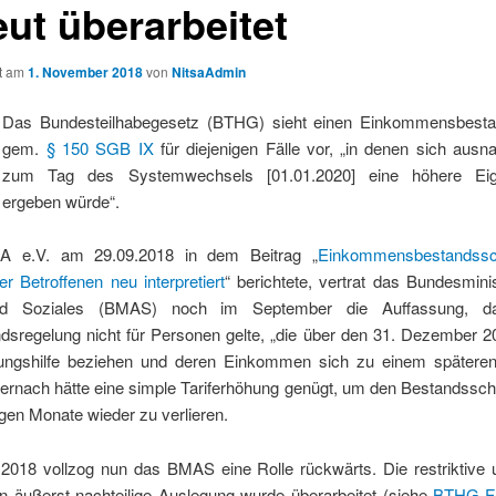
eut überarbeitet
ht am
1. November 2018
von
NitsaAdmin
Das Bundesteilhabegesetz (BTHG) sieht einen Einkommensbest
gem.
§ 150 SGB IX
für diejenigen Fälle vor, „in denen sich aus
zum Tag des Systemwechsels [01.01.2020] eine höhere Eige
ergeben würde“.
A e.V. am 29.09.2018 in dem Beitrag „
Einkommensbestandss
er Betroffenen neu interpretiert
“ berichtete, vertrat das Bundesmini
nd Soziales (BMAS) noch im September die Auffassung, d
ndsregelung nicht für Personen gelte, „die über den 31. Dezember 2
rungshilfe beziehen und deren Einkommen sich zu einem späteren
iernach hätte eine simple Tariferhöhung genügt, um den Bestandssch
gen Monate wieder zu verlieren.
2018 vollzog nun das BMAS eine Rolle rückwärts. Die restriktive u
en äußerst nachteilige Auslegung wurde überarbeitet (siehe
BTHG-F