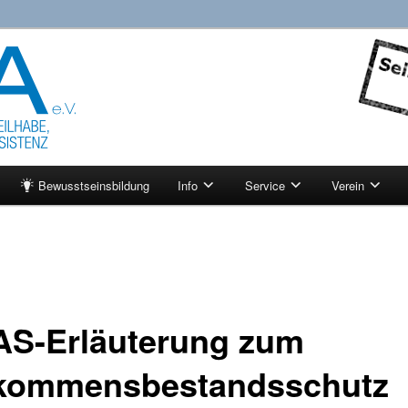
tenz
ktuell
Bewusstseinsbildung
Info
Service
Verein
S-Erläuterung zum
kommensbestandsschutz