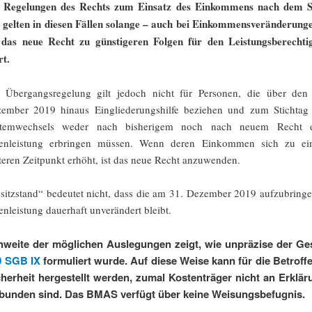
 Regelungen des Rechts zum Einsatz des Einkommens nach dem
 gelten in diesen Fällen solange – auch bei Einkommensveränderunge
 das neue Recht zu günstigeren Folgen für den Leistungsberechti
rt.
 Übergangsregelung gilt jedoch nicht für Personen, die über den
ember 2019 hinaus Eingliederungshilfe beziehen und zum Stichtag
stemwechsels weder nach bisherigem noch nach neuem Recht e
enleistung erbringen müssen. Wenn deren Einkommen sich zu e
teren Zeitpunkt erhöht, ist das neue Recht anzuwenden.
sitzstand“ bedeutet nicht, dass die am 31. Dezember 2019 aufzubring
enleistung dauerhaft unverändert bleibt.
weite der möglichen Auslegungen zeigt, wie unpräzise der Ge
0 SGB IX
formuliert wurde. Auf diese Weise kann für die Betroff
herheit hergestellt werden, zumal Kostenträger nicht an Erklä
unden sind. Das BMAS verfügt über keine Weisungsbefugnis.