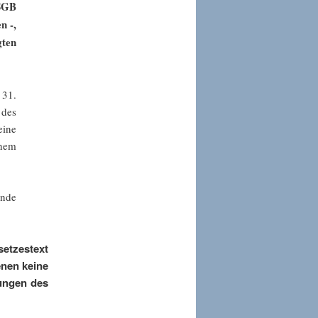
 SGB
n -,
gten
 31.
 des
ine
inem
ende
setzestext
enen keine
rungen des