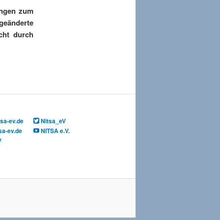
ungen zum
geänderte
cht durch
sa-ev.de
Nitsa_eV
sa-ev.de
NITSA e.V.
V