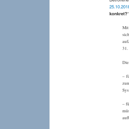
25.10.201
konkret?
Mit
sic
auf
31.
Die
– f
zum
Sys
– f
mü
auf