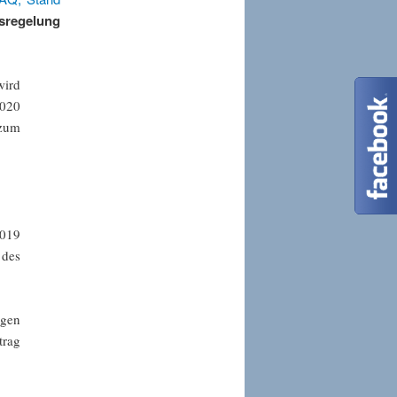
sregelung
wird
2020
 zum
2019
 des
ngen
rag