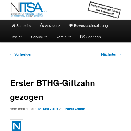
Zum
Netzwerk für persönliche Assistenz
primären
Inhalt
springen
Hauptmenü
NITSA e.V. – Aktuell
Startseite
Assistenz
Bewusstseinsbildung
Info
Service
Verein
Spenden
Beitragsnavigation
←
Vorheriger
Nächster
→
Erster BTHG-Giftzahn
gezogen
Veröffentlicht am
12. Mai 2019
von
NitsaAdmin