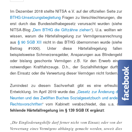
Im Dezember 2018 stellte NITSA e.V. auf der offiziellen Seite zur
BTHG-Umsetzungsbegleitung
Fragen zu Verschlechterungen, die
erst durch das Bundesteilhabegesetz verursacht wurden (siehe
NITSA-Blog „
Dem BTHG die Giftzähne ziehen
“). U.a. wollten wir
wissen, warum die Härtefallregelung zur Vermögensanrechnung
aus
§ 90 SGB XII
nicht in das BTHG übernommen wurde (siehe
Beitrag #1000). Unter diese Härtefallregelung fallen
beispielsweise Schmerzensgelder, Ansparungen aus Blindengeld
oder bislang geschonte Vermögen z.B. für den Erwerb eines
notwendigen Kraftfahrzeugs. D.h., der Sozialhilfeträger durften
den Einsatz oder die Verwertung dieser Vermögen nicht fordern.
Zumindest zu diesem Sachverhalt gibt es eine erfreuliche
Entwicklung. Im April 2019 wurde das „
Gesetz zur Änderung des
Neunten und des Zwölften Buches Sozialgesetzbuch und anderer
Rechtsvorschriften
“ vom Kabinett verabschiedet, das u.a. die
fehlende Härtefallregelung im § 139 SGB IX ergänzt
:
„Die Eingliederungshilfe darf ferner nicht vom Einsatz oder von der
Verwertung eines Vermögens abhängig gemacht werden, soweit dies