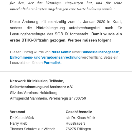
für den, der das Vermögen einzusetzen hat, und für seine
unterhaltsberechtigten Angehörigen eine Härte bedeuten würde.“
Diese Änderung tritt rechtzeitig zum 1. Januar 2020 in Kraft,
sodass die Härtefallregelung unterbrechungsfrei auch für
Leistungsberechtigte des SGB IX fortbesteht.
Damit wurde ein
erster BTHG-Giftzahn gezogen. Weitere müssen folgen!
Dieser Eintrag wurde von
NitsaAdmin
unter
Bundesteilhabegesetz
,
Einkommens- und Vermögensanrechnung
veröffentlicht. Setze ein
Lesezeichen für den
Permalink
.
Netzwerk für Inklusion, Teilhabe,
Selbstbestimmung und Assistenz e.V.
Sitz des Vereines: Heidelberg
Amtsgericht Mannheim, Vereinsregister 700750
Vorstand
Geschäftsstelle
Dr. Klaus Mück
c/o Dr. Klaus Mück
Harry Hieb
Hußstraße 3
Thomas Schulze zur Wiesch
76275 Ettlingen