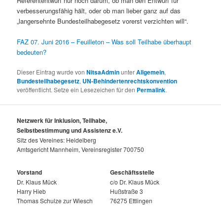
Referententwurf nur noch darum, ob man den Entwurf für
verbesserungsfähig hält, oder ob man lieber ganz auf das
„langersehnte Bundesteilhabegesetz vorerst verzichten will“.
FAZ 07. Juni 2016 – Feuilleton – Was soll Teilhabe überhaupt
bedeuten?
Dieser Eintrag wurde von
NitsaAdmin
unter
Allgemein
,
Bundesteilhabegesetz
,
UN-Behindertenrechtskonvention
veröffentlicht. Setze ein Lesezeichen für den
Permalink
.
Netzwerk für Inklusion, Teilhabe,
Selbstbestimmung und Assistenz e.V.
Sitz des Vereines: Heidelberg
Amtsgericht Mannheim, Vereinsregister 700750
Vorstand
Geschäftsstelle
Dr. Klaus Mück
c/o Dr. Klaus Mück
Harry Hieb
Hußstraße 3
Thomas Schulze zur Wiesch
76275 Ettlingen