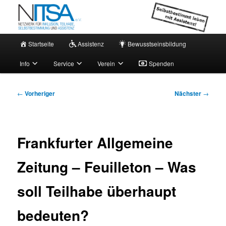
Zum
Netzwerk für persönliche Assistenz
primären
Inhalt
springen
Hauptmenü
NITSA e.V. – Aktuell
Startseite
Assistenz
Bewusstseinsbildung
Info
Service
Verein
Spenden
Beitragsnavigation
←
Vorheriger
Nächster
→
Frankfurter Allgemeine
Zeitung – Feuilleton – Was
soll Teilhabe überhaupt
bedeuten?