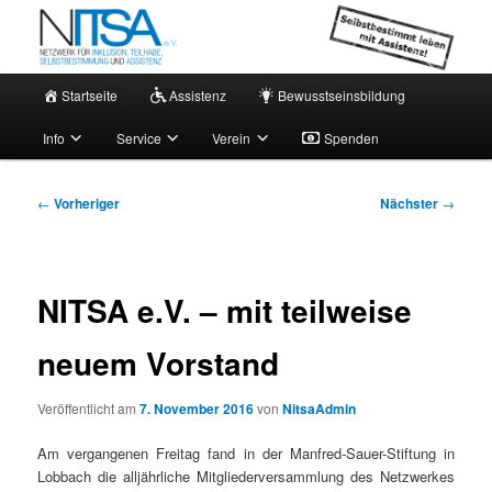
Zum
Netzwerk für persönliche Assistenz
primären
Inhalt
springen
Hauptmenü
NITSA e.V. – Aktuell
Startseite
Assistenz
Bewusstseinsbildung
Info
Service
Verein
Spenden
Beitragsnavigation
←
Vorheriger
Nächster
→
NITSA e.V. – mit teilweise
neuem Vorstand
Veröffentlicht am
7. November 2016
von
NitsaAdmin
Am vergangenen Freitag fand in der Manfred-Sauer-Stiftung in
Lobbach die alljährliche Mitgliederversammlung des Netzwerkes