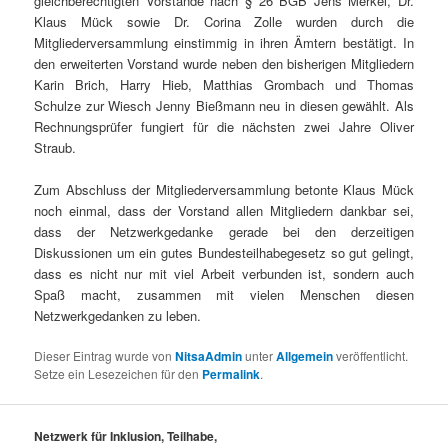
gleichberechtigten Vorstände nach § 26 BGB Jens Merkel, Dr.
Klaus Mück sowie Dr. Corina Zolle wurden durch die
Mitgliederversammlung einstimmig in ihren Ämtern bestätigt. In
den erweiterten Vorstand wurde neben den bisherigen Mitgliedern
Karin Brich, Harry Hieb, Matthias Grombach und Thomas
Schulze zur Wiesch Jenny Bießmann neu in diesen gewählt. Als
Rechnungsprüfer fungiert für die nächsten zwei Jahre Oliver
Straub.
Zum Abschluss der Mitgliederversammlung betonte Klaus Mück
noch einmal, dass der Vorstand allen Mitgliedern dankbar sei,
dass der Netzwerkgedanke gerade bei den derzeitigen
Diskussionen um ein gutes Bundesteilhabegesetz so gut gelingt,
dass es nicht nur mit viel Arbeit verbunden ist, sondern auch
Spaß macht, zusammen mit vielen Menschen diesen
Netzwerkgedanken zu leben.
Dieser Eintrag wurde von
NitsaAdmin
unter
Allgemein
veröffentlicht.
Setze ein Lesezeichen für den
Permalink
.
Netzwerk für Inklusion, Teilhabe,