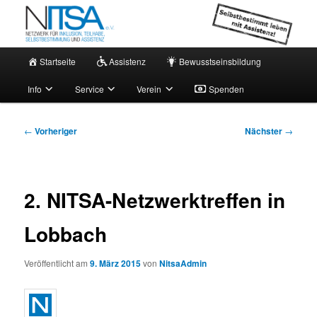
Zum
Netzwerk für persönliche Assistenz
primären
Inhalt
springen
Hauptmenü
NITSA e.V. – Aktuell
Startseite
Assistenz
Bewusstseinsbildung
Info
Service
Verein
Spenden
Beitragsnavigation
←
Vorheriger
Nächster
→
2. NITSA-Netzwerktreffen in
Lobbach
Veröffentlicht am
9. März 2015
von
NitsaAdmin