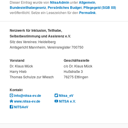
Dieser Eintrag wurde von
NitsaAdmin
unter
Allgemein
,
Bundesteilhabegesetz
,
Persönliches Budget
,
Pflegegeld (SGB XII)
veröffentlicht. Setze ein Lesezeichen für den
Permalink
.
Netzwerk für Inklusion, Teilhabe,
Selbstbestimmung und Assistenz e.V.
Sitz des Vereines: Heidelberg
Amtsgericht Mannheim, Vereinsregister 700750
Vorstand
Geschäftsstelle
Dr. Klaus Mück
c/o Dr. Klaus Mück
Harry Hieb
Hußstraße 3
Thomas Schulze zur Wiesch
76275 Ettlingen
Kontakt
info@nitsa-ev.de
Nitsa_eV
www.nitsa-ev.de
NITSA e.V.
NITSAeV