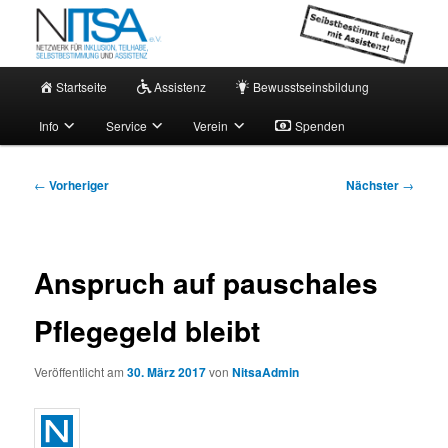
Zum
Netzwerk für persönliche Assistenz
primären
Inhalt
springen
Hauptmenü
NITSA e.V. – Aktuell
Startseite
Assistenz
Bewusstseinsbildung
Info
Service
Verein
Spenden
Beitragsnavigation
←
Vorheriger
Nächster
→
Anspruch auf pauschales
Pflegegeld bleibt
Veröffentlicht am
30. März 2017
von
NitsaAdmin