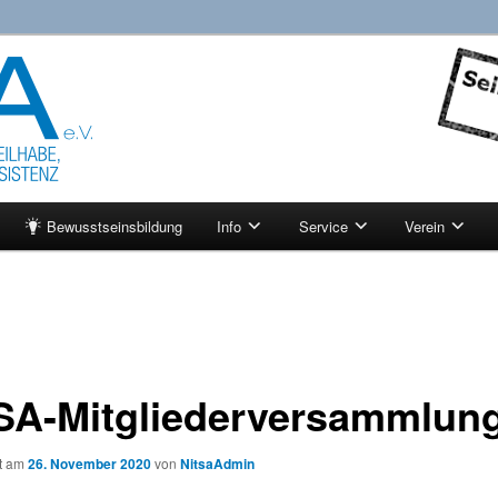
tenz
ktuell
Bewusstseinsbildung
Info
Service
Verein
SA-Mitgliederversammlun
ht am
26. November 2020
von
NitsaAdmin