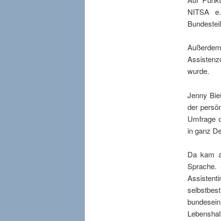
NITSA e.
Bundestei
Außerdem
Assistenz
wurde.
Jenny Bie
der persö
Umfrage d
in ganz De
Da kam au
Sprache. 
Assisten
selbstbe
bundesein
Lebenshal