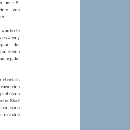
n, um z.B.
ndern von
rn.
o wurde die
 wies Jenny
igten der
rsönlichen
lastung der
 ebenfalls
n hinwenden
ng schützen
nden Stadt
erein keine
 einzelne