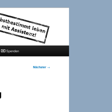
Spenden
Nächster
→
g