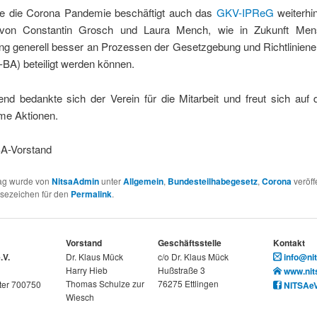
ie die Corona Pandemie beschäftigt auch das
GKV-IPReG
weiterhi
 von Constantin Grosch und Laura Mench, wie in Zukunft Men
ng generell besser an Prozessen der Gesetzgebung und Richtliniene
-BA) beteiligt werden können.
nd bedankte sich der Verein für die Mitarbeit und freut sich auf 
e Aktionen.
A-Vorstand
rag wurde von
NitsaAdmin
unter
Allgemein
,
Bundesteilhabegesetz
,
Corona
veröffe
esezeichen für den
Permalink
.
Vorstand
Geschäftsstelle
Kontakt
.V.
Dr. Klaus Mück
c/o Dr. Klaus Mück
info@nit
Harry Hieb
Hußstraße 3
www.nit
Thomas Schulze zur
76275 Ettlingen
ter 700750
NITSAe
Wiesch