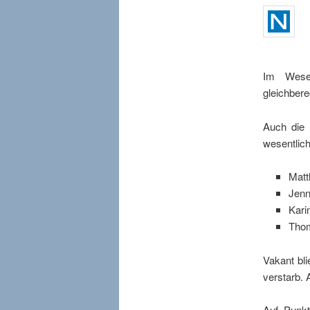
Im Wesen
gleichbere
Auch die 
wesentlich
Matt
Jen
Kari
Thom
Vakant bli
verstarb. 
Auf Punkt