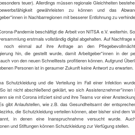
esonders teuer). Allerdings müssen regionale Gleichheiten bestehe
bewerbsfähigkeit gewährleisten zu können und das Abwa
geber*innen in Nachbarregionen mit besserer Entlohnung zu verhinde
orona-Pandemie beschäftigt die Arbeit von NITSA e.V. weiterhin. S
versammlung erstmals vollständig digital abgehalten. Auf Nachfrage
 noch einmal auf ihre Anfrage an den Pflegebevollmächt
ierung hin, die gestellt wurde, damit Arbeitgeber*innen in der pe
auch von den neuen Schnelltests profitieren können. Aufgrund Über
benen Personen ist in geraumer Zukunft keine Antwort zu erwarten.
 Schutzkleidung und die Verteilung im Fall einer Infektion wurde
. So ist nicht abschließend geklärt, wo sich Assistenznehmer*inne
nn sie mit Corona infiziert sind und ihre Teams vor einer Anstecku
s gibt Anlaufstellen, wie z.B. das Gesundheitsamt der entspreche
ezirks, die Schutzkleidung verteilen können, aber bisher sind dem V
kannt, in denen eine Inanspruchnahme versucht wurde. Auch
onen und Stiftungen können Schutzkleidung zur Verfügung stellen.