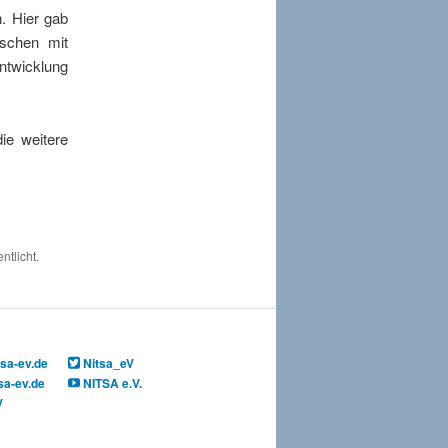
n. Hier gab
schen mit
ntwicklung
die weitere
ntlicht.
sa-ev.de
Nitsa_eV
sa-ev.de
NITSA e.V.
V