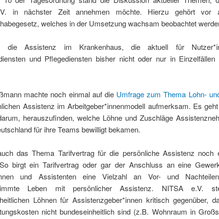
V. in nächster Zeit annehmen möchte. Hierzu gehört vor 
lhabegesetz, welches in der Umsetzung wachsam beobachtet werde
 die Assistenz im Krankenhaus, die aktuell für Nutzer*
diensten und Pflegediensten bisher nicht oder nur in Einzelfällen
ßmann machte noch einmal auf die
Umfrage zum Thema Lohn- und
nlichen Assistenz im Arbeitgeber*innenmodell aufmerksam. Es geht 
arum, herauszufinden, welche Löhne und Zuschläge Assistenzne
utschland für ihre Teams bewilligt bekamen.
ch das Thema Tarifvertrag für die persönliche Assistenz noch 
So birgt ein Tarifvertrag oder gar der Anschluss an eine Gewerk
tinnen und Assistenten eine Vielzahl an Vor- und Nachteile
stimmte Leben mit persönlicher Assistenz. NITSA e.V. st
heitlichen Löhnen für Assistenzgeber*innen kritisch gegenüber, d
tungskosten nicht bundeseinheitlich sind (z.B. Wohnraum in Großs