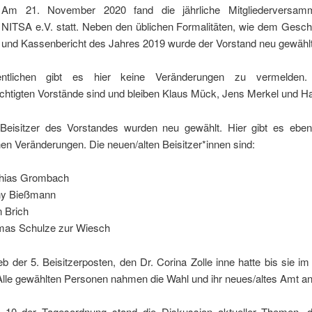
Am 21. November 2020 fand die jährliche Mitgliederversam
NITSA e.V. statt. Neben den üblichen Formalitäten, wie dem Geschä
und Kassenbericht des Jahres 2019 wurde der Vorstand neu gewählt
tlichen gibt es hier keine Veränderungen zu vermelden.
chtigten Vorstände sind und bleiben Klaus Mück, Jens Merkel und Ha
Beisitzer des Vorstandes wurden neu gewählt. Hier gibt es ebenf
en Veränderungen. Die neuen/alten Beisitzer*innen sind:
hias Grombach
ny Bießmann
n Brich
as Schulze zur Wiesch
eb der 5. Beisitzerposten, den Dr. Corina Zolle inne hatte bis sie im
Alle gewählten Personen nahmen die Wahl und ihr neues/altes Amt an
 10 der Tagesordnung stand die Diskussion aktueller Themen, 