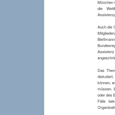
München b
die Wett
Assistenz
Auch die C
Mitglieder
Bießmann
Bundesreg
Assistenz 
angeschrie
Das Thema
diskutiert
können, we
müssen. E
oder des B
Fälle be
Organisati