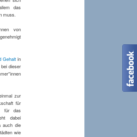
allem das
n muss.
innen von
 genehmigt
 Gehalt
in
bei dieser
hmer*innen
einmal zur
schaft für
n für das
eht dabei
a auch die
tädten wie