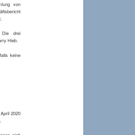
mlung von
ftsbericht
.
 Die drei
rry Hieb.
alls keine
 April 2020
.
denen sich