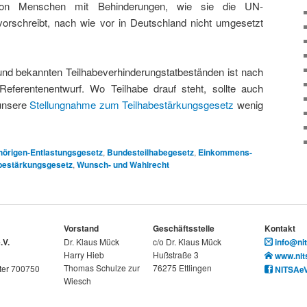
e von Menschen mit Behinderungen, wie sie die UN-
vorschreibt, nach wie vor in Deutschland nicht umgesetzt
nd bekannten Teilhabeverhinderungstatbeständen ist nach
eferentenentwurf. Wo Teilhabe drauf steht, sollte auch
 unsere
Stellungnahme zum Teilhabestärkungsgesetz
wenig
örigen-Entlastungsgesetz
,
Bundesteilhabegesetz
,
Einkommens-
abestärkungsgesetz
,
Wunsch- und Wahlrecht
Vorstand
Geschäftsstelle
Kontakt
.V.
Dr. Klaus Mück
c/o Dr. Klaus Mück
info@nit
Harry Hieb
Hußstraße 3
www.nit
Thomas Schulze zur
76275 Ettlingen
ter 700750
NITSAe
Wiesch