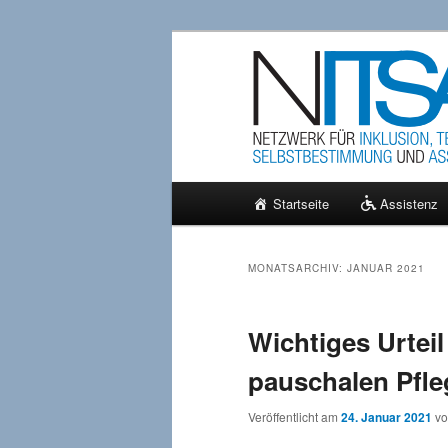
Zum
Zum
Netzwerk für persönliche Assis
primären
sekundären
Inhalt
Inhalt
NITSA e.V. – A
springen
springen
Hauptmenü
Startseite
Assistenz
MONATSARCHIV:
JANUAR 2021
Wichtiges Urteil
pauschalen Pfle
Veröffentlicht am
24. Januar 2021
v