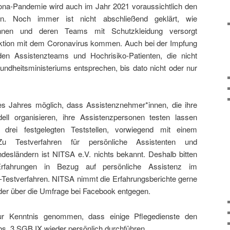
ona-Pandemie wird auch im Jahr 2021 voraussichtlich den
gen. Noch immer ist nicht abschließend geklärt, wie
innen und deren Teams mit Schutzkleidung versorgt
fektion mit dem Coronavirus kommen. Auch bei der Impfung
n Assistenzteams und Hochrisiko-Patienten, die nicht
dheitsministeriums entsprechen, bis dato nicht oder nur
des Jahres möglich, dass Assistenznehmer*innen, die ihre
ell organisieren, ihre Assistenzpersonen testen lassen
drei festgelegten Teststellen, vorwiegend mit einem
Zu Testverfahren für persönliche Assistenten und
desländern ist NITSA e.V. nichts bekannt. Deshalb bitten
fahrungen in Bezug auf persönliche Assistenz im
-Testverfahren. NITSA nimmt die Erfahrungsberichte gerne
er über die Umfrage bei Facebook entgegen.
r Kenntnis genommen, dass einige Pflegedienste den
s. 3 SGB IX wieder persönlich durchführen.