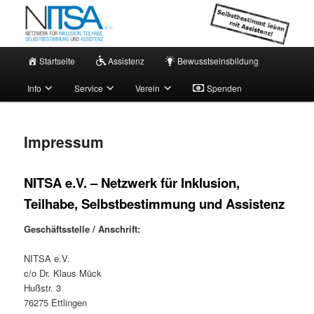
Zum
Netzwerk für persönliche Assistenz
primären
Inhalt
springen
Hauptmenü
NITSA e.V. – Aktuell
Startseite
Assistenz
Bewusstseinsbildung
Info
Service
Verein
Spenden
Impressum
NITSA e.V. –
Netzwerk für Inklusion,
Teilhabe, Selbstbestimmung und Assistenz
Geschäftsstelle / Anschrift:
NITSA e.V.
c/o Dr. Klaus Mück
Hußstr. 3
76275 Ettlingen