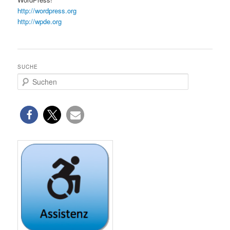
http://wordpress.org
http://wpde.org
SUCHE
S
u
c
h
e
n