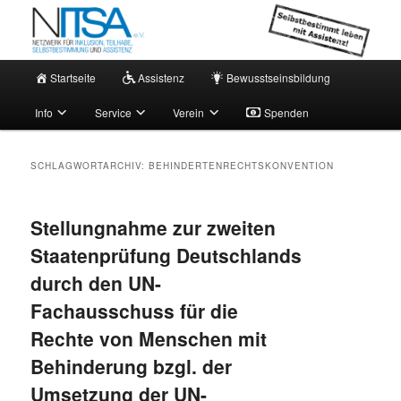
Zum
Zum
Netzwerk für persönliche Assistenz
primären
sekundären
Inhalt
Inhalt
springen
springen
Hauptmenü
NITSA e.V. – Aktuell
Startseite
Assistenz
Bewusstseinsbildung
Info
Service
Verein
Spenden
SCHLAGWORTARCHIV:
BEHINDERTENRECHTSKONVENTION
Stellungnahme zur zweiten
Staatenprüfung Deutschlands
durch den UN-
Fachausschuss für die
Rechte von Menschen mit
Behinderung bzgl. der
Umsetzung der UN-